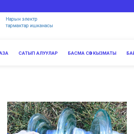
Нарын электр
тармактар ишканасы
АЗА
САТЫП АЛУУЛАР
БАСМА СӨЗ КЫЗМАТЫ
БА