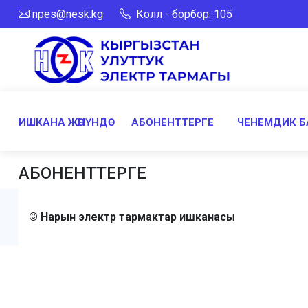
npes@nesk.kg
Колл - борбор: 105
ИШКАНА ЖӨНҮНДӨ
АБОНЕНТТЕРГЕ
ЧЕНЕМДИК Б
АБОНЕНТТЕРГЕ
© Нарын электр тармактар ишканасы