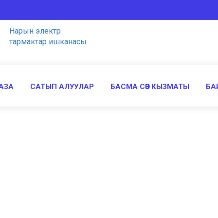
Нарын электр
тармактар ишканасы
АЗА
САТЫП АЛУУЛАР
БАСМА СӨЗ КЫЗМАТЫ
БА